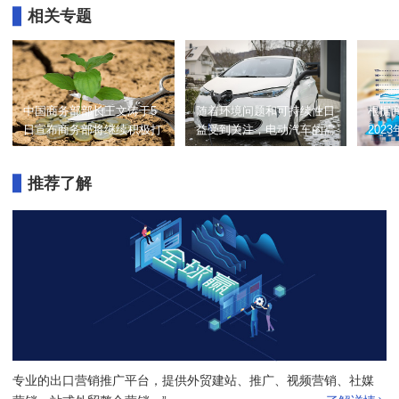
相关专题
中国商务部部长王文涛于5
随着环境问题和可持续性日
根据
日宣布商务部将继续积极打
益受到关注，电动汽车的需
202
造"投资中国"品牌，以进一
求迅速增长。因此，电动汽
贸易
步降低外资进入门槛、提高
车的出口市场也呈现出巨大
态势
推荐了解
标准，促进更多的投资，并
潜力。下面将详细阐述电动
人民币
为国内外企业提供更优越的
汽车出口的现状与发展趋
增长
投资环境。“投资中国年”高
势，同时探讨出口渠道和策
峰会议暨上海城市推介当天
略。
在上海举办，这是第六届中
国国际进口博览会期间一项
活动。
专业的出口营销推广平台，提供外贸建站、推广、视频营销、社媒