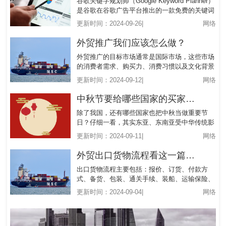
谷歌关键字规划师（Google Keyword Planner）
是谷歌在谷歌广告平台推出的一款免费的关键词
规划工具。通过它，我们可以知道人们在谷歌上
更新时间：2024-09-26|
网络
进行搜索时，各种搜索词的搜索量以及在这些搜
索词上投放广告的费用。
外贸推广我们应该怎么做？
外贸推广的目标市场通常是国际市场，这些市场
的消费者需求、购买力、消费习惯以及文化背景
与国内市场截然不同。
更新时间：2024-09-12|
网络
中秋节要给哪些国家的买家发贺卡？
除了我国，还有哪些国家也把中秋当做重要节
日？仔细一看，其实东亚、东南亚受中华传统影
响的国家还真不少！
更新时间：2024-09-11|
网络
外贸出口货物流程看这一篇就够了
出口货物流程主要包括：报价、订货、付款方
式、备货、包装、通关手续、装船、运输保险、
提单、结汇。
更新时间：2024-09-04|
网络