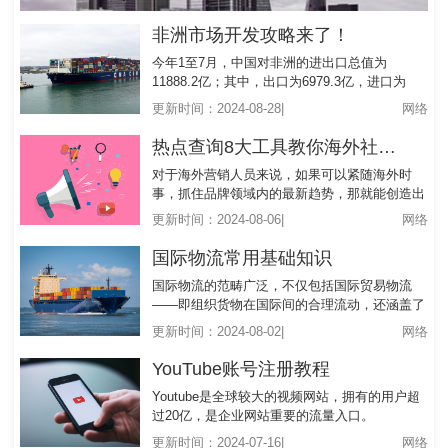
非洲市场开发攻略来了！
今年1至7月，中国对非洲的进出口总值为
11888.2亿；其中，出口为6979.3亿，进口为
4908.9 亿。
更新时间：2024-08-28|
网络
热点查询8大工具教你海外社媒如何
对于海外营销人员来说，如果可以紧随海外时
事，抓住品牌领域内的最新趋势，那就能创造出
更有价值的营销创意。
更新时间：2024-08-06|
网络
国际物流常用基础知识
国际物流的范畴广泛，不仅包括国际贸易物流
——即组织货物在国际间的合理流动，还涵盖了
非贸易国际物流（如国际展览与展品物流、国际
更新时间：2024-08-02|
网络
邮政物流等）、国际物流投资、国际物流合作以
及国际物流交流等多个领域。这些活动共同构成
YouTube账号注册教程
了国际物流的多元化生态，促进了全球资源的优
Youtube是全球较大的视频网站，拥有的用户超
化配置和经济的协同发展。
过20亿，是企业网站重要的流量入口。
更新时间：2024-07-16|
网络