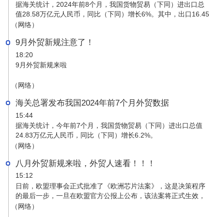
据海关统计，2024年前8个月，我国货物贸易（下同）进出口总
值28.58万亿元人民币，同比（下同）增长6%。其中，出口16.45
万亿元，增长6.9%；进口12.13万亿元，增长4.7%；贸易顺差
（网络）
4.32万亿元，扩大13.6%。
9月外贸新规注意了！
18:20
9月外贸新规来啦
（网络）
海关总署发布我国2024年前7个月外贸数据
15:44
据海关统计，今年前7个月，我国货物贸易（下同）进出口总值
24.83万亿元人民币，同比（下同）增长6.2%。
（网络）
八月外贸新规来啦，外贸人速看！！！
15:12
日前，欧盟理事会正式批准了《欧洲芯片法案》，这是决策程序
的最后一步，一旦在欧盟官方公报上公布，该法案将正式生效，
将动员 430 亿欧元（约合人民币 3400 亿元）的公共和私人投
（网络）
资，旨在扶持本土芯片供应链，减少对美国和亚洲制造商的依