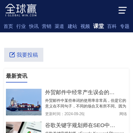
课堂
首页
行业
快讯
营销
渠道
建站
视频
百科
专题
我要投稿
最新资讯
外贸邮件中经常产生误会的词！
外贸邮件中某些单词的使用率非常高，但是它的
意义在不同句子，不同的场合又有所不同。因为
这些词的使用频率较高，而且又容易被误解其意
更新时间：2024-09-26|
网络
思，因此，作为外贸英语中的一部分，有必要把
这些词总结一下。
谷歌关键字规划师在SEO中的应用场